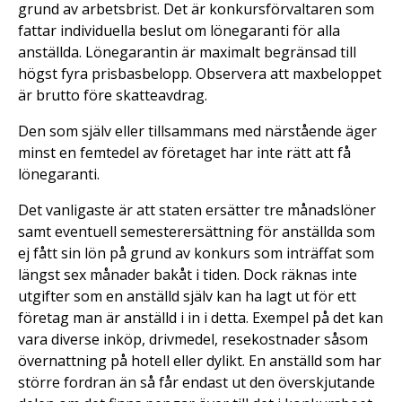
grund av arbetsbrist. Det är konkursförvaltaren som
fattar individuella beslut om lönegaranti för alla
anställda. Lönegarantin är maximalt begränsad till
högst fyra prisbasbelopp. Observera att maxbeloppet
är brutto före skatteavdrag.
Den som själv eller tillsammans med närstående äger
minst en femtedel av företaget har inte rätt att få
lönegaranti.
Det vanligaste är att staten ersätter tre månadslöner
samt eventuell semesterersättning för anställda som
ej fått sin lön på grund av konkurs som inträffat som
längst sex månader bakåt i tiden. Dock räknas inte
utgifter som en anställd själv kan ha lagt ut för ett
företag man är anställd i in i detta. Exempel på det kan
vara diverse inköp, drivmedel, resekostnader såsom
övernattning på hotell eller dylikt. En anställd som har
större fordran än så får endast ut den överskjutande