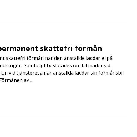
r permanent skattefri förmån
t skattefri förmån när den anställde laddar el på
addningen. Samtidigt beslutades om lättnader vid
lon vid tjänsteresa när anställda laddar sin förmånsbil
i Förmånen av …