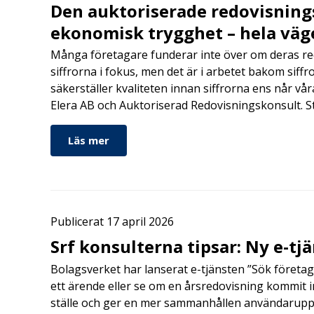
Den auktoriserade redovisning
ekonomisk trygghet – hela väg
Många företagare funderar inte över om deras redo
siffrorna i fokus, men det är i arbetet bakom siffr
säkerställer kvaliteten innan siffrorna ens når vår
Elera AB och Auktoriserad Redovisningskonsult. S
Läs mer
Publicerat 17 april 2026
Srf konsulterna tipsar: Ny e-tj
Bolagsverket har lanserat e-tjänsten ”Sök företag
ett ärende eller se om en årsredovisning kommit in
ställe och ger en mer sammanhållen användarupple