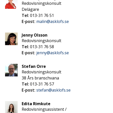
Redovisningskonsult
Delägare
Tel:
013-31 76 51
E-post:
malin@asklofs.se
Jenny Olsson
Redovisningskonsult
Tel:
013-31 76 58
E-post:
jenny@asklofs.se
Stefan Orre
Redovisningskonsult
38 Års branschvana
Tel:
013-31 76 57
E-post:
stefan@asklofs.se
Edita Rimkute
Redovisningsassistent /