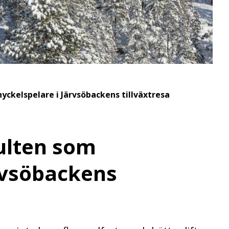
ckelspelare i Järvsöbackens tillväxtresa
ulten som
rvsöbackens