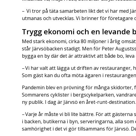
– Vi tror på täta samarbeten likt det vi har med Jä
utmanas och utvecklas. Vi brinner för företagare o
Trygg ekonomi och en levande 
Med stark ekonomi, cirka 80 miljoner i årlig oms
står Järvsöbacken stadigt. Men för Peter Augustss
bygga en by där det är attraktivt att både bo, leva
– Vi har valt att lägga ut driften av restauranger,
Som gäst kan du ofta möta ägaren i restaurangen.
Pandemin blev en prövning för många skidorter, f
Sommarens cyklister i bergscykelparken, vandrare o
ny publik. I dag är Järvsö en året-runt-destination.
– Varje år måste vi bli lite bättre. För att gästerna 
i backen, butikerna i byn, serveringarna, alla som 
samhörighet i det vi gör tillsammans för Järvsö. Det