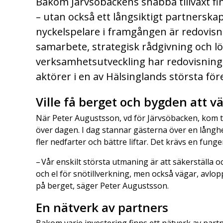
Bakom Järvsöbackens snabba tillväxt finn
– utan också ett långsiktigt partnerskap
nyckelspelare i framgången är redovi
samarbete, strategisk rådgivning och löp
verksamhetsutveckling har redovisnings
aktörer i en av Hälsinglands största fö
Ville få berget och bygden att vä
När Peter Augustsson, vd för Järvsöbacken, kom t
över dagen. I dag stannar gästerna över en långhel
fler nedfarter och bättre liftar. Det krävs en fun
– Vår enskilt största utmaning är att säkerställa 
och el för snötillverkning, men också vägar, avlop
på berget, säger Peter Augustsson.
En nätverk av partners