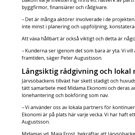
Bakom varje investering finns ett nätverk av part
byggfirmor, finansiärer och rådgivare.
– Det är många aktörer involverade i de projekten.
inte minst i planering och uppföljning, konstater
Att växa hållbart är också viktigt och detta är n
– Kunderna ser igenom det som bara är yta. Vi vill 
framtiden, säger Peter Augustsson.
Långsiktig rådgivning och lokal
Järvsöbackens tillväxt har skett stadigt och huvu
tätt samarbete med Midama Ekonomi och deras au
lönehantering och bokföring som nav.
– Vi använder oss av lokala partners för kontinue
Ekonomi är på plats här varje vecka. Vi har haft e
Augustsson.
Midamas vd, Maja Frost, bekräftar att Järvsöbacken