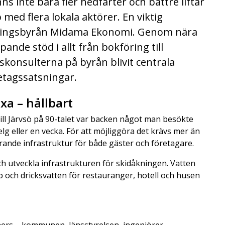
s inte bara fler nedfarter och bättre liftar
 med flera lokala aktörer. En viktig
sningsbyrån Midama Ekonomi. Genom nära
ande stöd i allt från bokföring till
konsulterna på byrån blivit centrala
retagssatsningar.
xa – hållbart
ill Järvsö på 90-talet var backen något man besökte
g eller en vecka. För att möjliggöra det krävs mer än
gerande infrastruktur för både gäster och företagare.
och utveckla infrastrukturen för skidåkningen. Vatten
p och dricksvatten för restauranger, hotell och husen