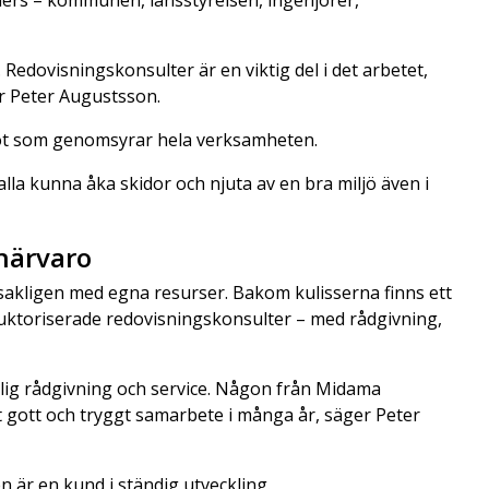
ners – kommunen, länsstyrelsen, ingenjörer,
 Redovisningskonsulter är en viktig del i det arbetet,
ar Peter Augustsson.
ågot som genomsyrar hela verksamheten.
alla kunna åka skidor och njuta av en bra miljö även i
 närvaro
dsakligen med egna resurser. Bakom kulisserna finns ett
ktoriserade redovisningskonsulter – med rådgivning,
rlig rådgivning och service. Någon från Midama
tt gott och tryggt samarbete i många år, säger Peter
 är en kund i ständig utveckling.