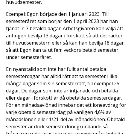
huvudsemester.
Exempel: Egon började den 1 januari 2023. Till
semesteråret som börjar den 1 april 2023 har han
tjänat in 7 betalda dagar. Arbetsgivaren kan välja att
antingen bevilja 13 dagar i förskott så att det räcker
till huvudsemestern eller så kan han bevilja 18 dagar
så att Egon kan ta ut fem veckors betald semester
under semesteråret.
En nyanställd som inte har fullt antal betalda
semesterdagar har alltid rätt att ta semester i lika
många dagar som sin semesterrätt, till exempel 25
dagar. De dagar som inte är intjänade och betalda
eller dagar i förskott är då obetalda semesterdagar.
För en månadsavlönad innebär det ett löneavdrag för
varje obetald semesterdag på vanligen 4,6% av
månadslönen eller 1/21-del av månadslönen. Obetald
semester är dock semesterlönegrundande så
frånvaron reducerar inte nästa semesterårs betalda