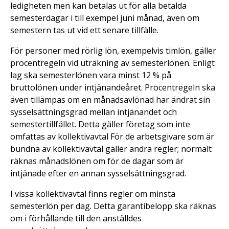
ledigheten men kan betalas ut för alla betalda
semesterdagar i till exempel juni månad, även om
semestern tas ut vid ett senare tillfälle.
För personer med rörlig lön, exempelvis timlön, gäller
procentregeln vid uträkning av semesterlönen. Enligt
lag ska semesterlönen vara minst 12 % på
bruttolönen under intjänandeåret. Procentregeln ska
även tillämpas om en månadsavlönad har ändrat sin
sysselsättningsgrad mellan intjänandet och
semestertillfället. Detta gäller företag som inte
omfattas av kollektivavtal För de arbetsgivare som är
bundna av kollektivavtal gäller andra regler; normalt
räknas månadslönen om för de dagar som är
intjänade efter en annan sysselsättningsgrad.
I vissa kollektivavtal finns regler om minsta
semesterlön per dag. Detta garantibelopp ska räknas
om i förhållande till den anställdes