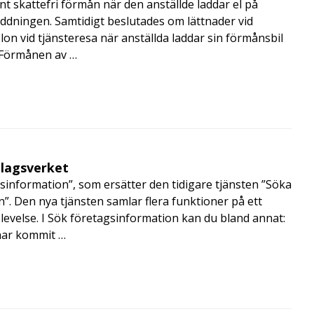
t skattefri förmån när den anställde laddar el på
addningen. Samtidigt beslutades om lättnader vid
lon vid tjänsteresa när anställda laddar sin förmånsbil
i Förmånen av …
olagsverket
sinformation”, som ersätter den tidigare tjänsten ”Söka
”. Den nya tjänsten samlar flera funktioner på ett
velse. I Sök företagsinformation kan du bland annat:
har kommit …