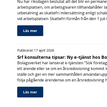
Nu har riksdagen beslutat att det blir en permanen
arbetsplatsen, om arbetsgivaren tillhandahåller l
utbetalning av skattefri milersättning enligt schab
vid arbetsplatsen. Skattefri förmån från den 1 jul
Läs mer
Publicerat 17 april 2026
Srf konsulterna tipsar: Ny e-tjänst hos B
Bolagsverket har lanserat e-tjänsten ”Sök företag
ett ärende eller se om en årsredovisning kommit in
ställe och ger en mer sammanhållen användarupple
följa pågående ärendense om en årsredovisning 
Läs mer