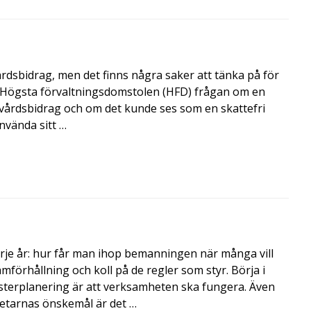
årdsbidrag, men det finns några saker att tänka på för
de Högsta förvaltningsdomstolen (HFD) frågan om en
skvårdsbidrag och om det kunde ses som en skattefri
nvända sitt …
rje år: hur får man ihop bemanningen när många vill
amförhållning och koll på de regler som styr. Börja i
terplanering är att verksamheten ska fungera. Även
betarnas önskemål är det …