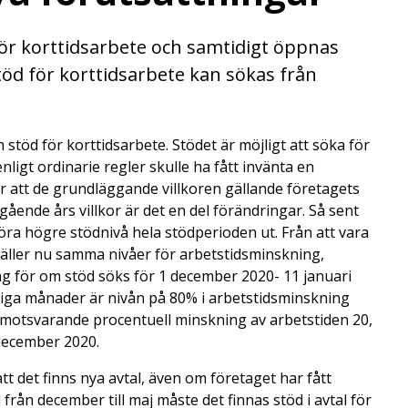
för korttidsarbete och samtidigt öppnas
Stöd för korttidsarbete kan sökas från
stöd för korttidsarbete. Stödet är möjligt att söka för
nligt ordinarie regler skulle ha fått invänta en
är att de grundläggande villkoren gällande företagets
ående års villkor är det en del förändringar. Så sent
ra högre stödnivå hela stödperioden ut. Från att vara
gäller nu samma nivåer för arbetstidsminskning,
 för om stöd söks för 1 december 2020- 11 januari
riga månader är nivån på 80% i arbetstidsminskning
d motsvarande procentuell minskning av arbetstiden 20,
 december 2020.
tt det finns nya avtal, även om företaget har fått
från december till maj måste det finnas stöd i avtal för