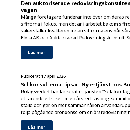
Den auktoriserade redovisningskonsulten
vägen
Många företagare funderar inte över om deras redo
siffrorna i fokus, men det är i arbetet bakom siffr
säkerställer kvaliteten innan siffrorna ens når vår
Elera AB och Auktoriserad Redovisningskonsult. S
Läs mer
Publicerat 17 april 2026
Srf konsulterna tipsar: Ny e-tjänst hos B
Bolagsverket har lanserat e-tjänsten ”Sök företag
ett ärende eller se om en årsredovisning kommit in
ställe och ger en mer sammanhållen användarupple
följa pågående ärendense om en årsredovisning 
Läs mer