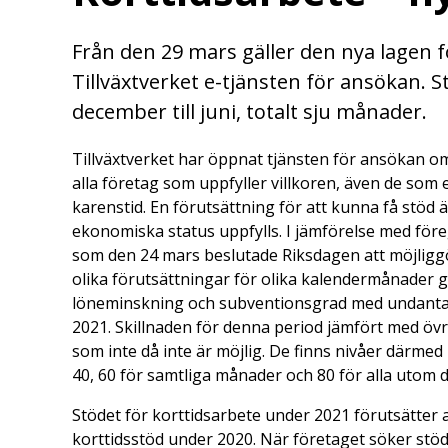
Från den 29 mars gäller den nya lagen 
Tillväxtverket e-tjänsten för ansökan. 
december till juni, totalt sju månader.
Tillväxtverket har öppnat tjänsten för ansökan om 
alla företag som uppfyller villkoren, även de som e
karenstid. En förutsättning för att kunna få stöd 
ekonomiska status uppfylls. I jämförelse med föreg
som den 24 mars beslutade Riksdagen att möjliggö
olika förutsättningar för olika kalendermånader 
löneminskning och subventionsgrad med undantag
2021. Skillnaden för denna period jämfört med öv
som inte då inte är möjlig. De finns nivåer därme
40, 60 för samtliga månader och 80 för alla utom
Stödet för korttidsarbete under 2021 förutsätter a
korttidsstöd under 2020. När företaget söker stöd 