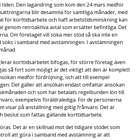
 i tiden. Den lagändring som kom den 24 mars medför
rutsättningarna blir desamma för samtliga månader, med
 för korttidsarbete och haft arbetstidsminskning kan
al genom retroaktiva avtal som ersätter befintliga. Det
na. Om företaget vill söka mer stöd så ska inte en
öd söks i samband med avstämningen. I avstämningen
 månad.
erar korttidsarbetet bifogas, för större företag även
as så fort som möjligt är det viktigt att den är komplett
nsökan medför fördröjning, och att till exempel
ngen. Det gäller att ansökan endast omfattar ansökan
lsemånaden och som har betalats regelbunden lön till.
nvaro, exempelvis föräldralediga. För de personerna
visar på anställning med giltig frånvaro. Det är
h beslut som fattas gällande korttidsarbete.
öras. Det är en skillnad mot det tidigare stödet som
troll att göra i samband med avstämning är att