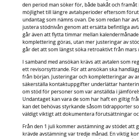
den period man söker för, både bakåt och framåt
möjlighet till längre avtalsperioder eftersom fö
undantag som nämns ovan. De som redan har avtal
justera stödnivån genom att ersätta befintliga avt
går även att flytta timmar mellan kalendermånader
komplettering göras, utan mer justeringar av st
går det att som längst söka retroaktivt från mars
I samband med ansökan krävs att avtalen som regl
ett revisorsyttrande. För att ansökan ska handlägg
från början. Justeringar och kompletteringar av a
säkerställa kontaktuppgifter underlättar hanteri
om stöd för personer som var anställda i jämföre
Undantaget kan vara de som har haft en giltig frå
kan det behövas styrkande såsom tidrapporter som 
väldigt viktigt att dokumentera förutsättningar oc
Från den 1 juli kommer avstämning av stödet att g
krävde avstämning var tredje månad. En viktig kon