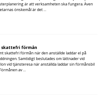
terplanering är att verksamheten ska fungera. Även
betarnas önskemål är det …
t skattefri förmån
t skattefri förmån när den anställde laddar el på
addningen. Samtidigt beslutades om lättnader vid
lon vid tjänsteresa när anställda laddar sin förmånsbil
i Förmånen av …