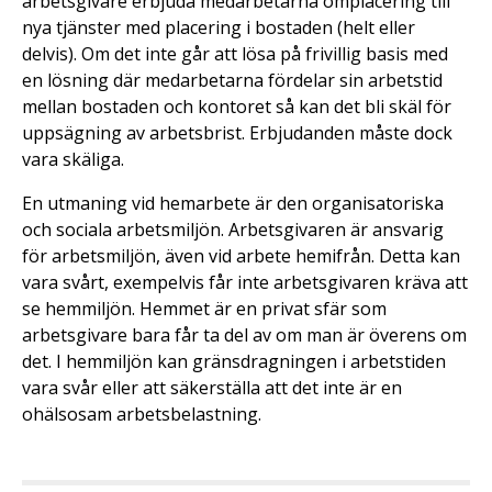
arbetsgivare erbjuda medarbetarna omplacering till
nya tjänster med placering i bostaden (helt eller
delvis). Om det inte går att lösa på frivillig basis med
en lösning där medarbetarna fördelar sin arbetstid
mellan bostaden och kontoret så kan det bli skäl för
uppsägning av arbetsbrist. Erbjudanden måste dock
vara skäliga.
En utmaning vid hemarbete är den organisatoriska
och sociala arbetsmiljön. Arbetsgivaren är ansvarig
för arbetsmiljön, även vid arbete hemifrån. Detta kan
vara svårt, exempelvis får inte arbetsgivaren kräva att
se hemmiljön. Hemmet är en privat sfär som
arbetsgivare bara får ta del av om man är överens om
det. I hemmiljön kan gränsdragningen i arbetstiden
vara svår eller att säkerställa att det inte är en
ohälsosam arbetsbelastning.