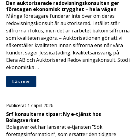
Den auktoriserade redovisningskonsulten ger
företagen ekonomisk trygghet – hela vägen
Många företagare funderar inte över om deras
redovisningskonsult är auktoriserad. I stället står
siffrorna i fokus, men det är i arbetet bakom siffrorna
som kvaliteten avgörs. – Auktorisationen gör att vi
säkerställer kvaliteten innan siffrorna ens når våra
kunder, säger Jessica Jading, kvalitetsansvarig på
Elera AB och Auktoriserad Redovisningskonsult. Stöd i
ekonomiska …
Läs mer
Publicerat 17 april 2026
Srf konsulterna tipsar: Ny e-tjänst hos
Bolagsverket
Bolagsverket har lanserat e-tjänsten ”Sök
företagsinformation”, som ersätter den tidigare