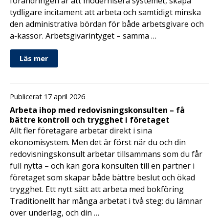
förändringen är att modernisera systemet, skapa
tydligare incitament att arbeta och samtidigt minska
den administrativa bördan för både arbetsgivare och
a-kassor. Arbetsgivarintyget – samma …
Läs mer
Publicerat 17 april 2026
Arbeta ihop med redovisningskonsulten – få
bättre kontroll och trygghet i företaget
Allt fler företagare arbetar direkt i sina
ekonomisystem. Men det är först när du och din
redovisningskonsult arbetar tillsammans som du får
full nytta – och kan göra konsulten till en partner i
företaget som skapar både bättre beslut och ökad
trygghet. Ett nytt sätt att arbeta med bokföring
Traditionellt har många arbetat i två steg: du lämnar
över underlag, och din …