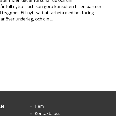
ystem. Men det är först när du och din
 full nytta – och kan göra konsulten till en partner i
trygghet. Ett nytt sätt att arbeta med bokföring
nar över underlag, och din …
AB
Hem
Kontakta oss