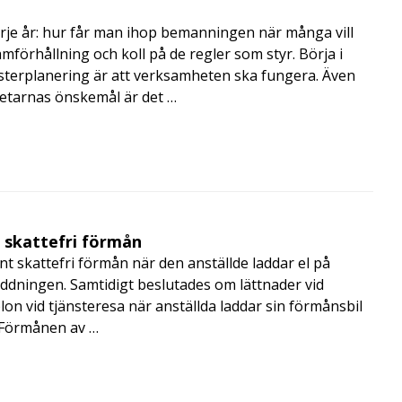
rje år: hur får man ihop bemanningen när många vill
amförhållning och koll på de regler som styr. Börja i
terplanering är att verksamheten ska fungera. Även
betarnas önskemål är det …
t skattefri förmån
t skattefri förmån när den anställde laddar el på
addningen. Samtidigt beslutades om lättnader vid
lon vid tjänsteresa när anställda laddar sin förmånsbil
i Förmånen av …