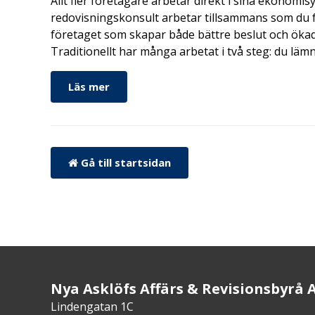
Allt fler företagare arbetar direkt i sina ekonomis
redovisningskonsult arbetar tillsammans som du får
företaget som skapar både bättre beslut och ökad 
Traditionellt har många arbetat i två steg: du läm
Läs mer
Gå till startsidan
Nya Asklöfs Affärs & Revisionsbyrå 
Lindengatan 1C