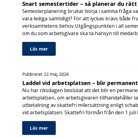
Snart semestertider – så planerar du rätt
Semesterplanering brukar börja i samma fråga va
vara lediga samtidigt? För att lyckas krävs både fr
verksamhetens behov Utgångspunkten i all semes
om du som arbetsgivare ska ta hänsyn till medar
Läs mer
Publicerat 22 maj 2026
Laddel vid arbetsplatsen – blir permanen
Nu har riksdagen beslutat att det blir en permanen
arbetsplatsen, om arbetsgivaren tillhandahåller l
utbetalning av skattefri milersättning enligt schab
vid arbetsplatsen. Skattefri förmån från den 1 jul
Läs mer